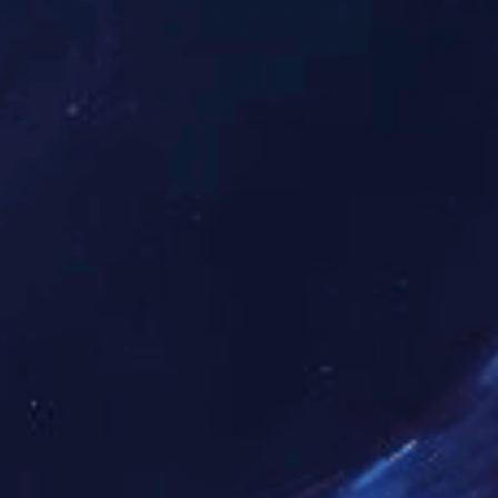
服务理念
可靠
稳定的产品质量，完善的服务体系