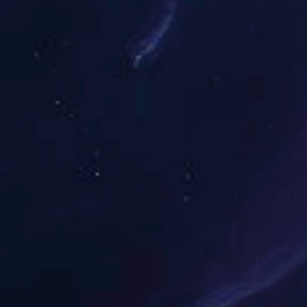
企业定位
不断创新，勇于“前进”
以质