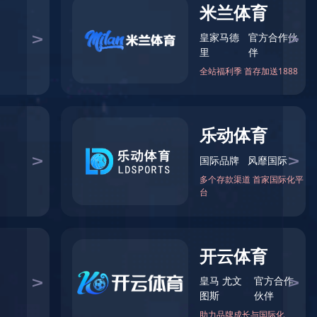
华体会体育
> 关于我们
研究为基础，专注于研究成果转化及技术服务创新，建立了包
毕业论文、课题结题、细胞实验、动物造模、动物模型、动物
术咨询与服务。
广大科研工作者提供实验技术培训服务，从理论和实操两个部