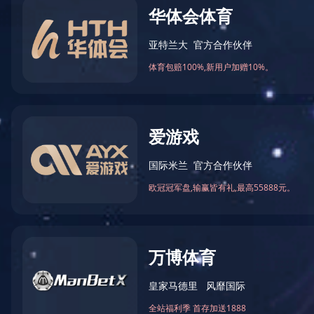
热门关键词：
裸鼠皮下成瘤模型,脑出血动物模型,缺血性心
ABOUT US
关于我们
华体会体育-华体会(中国) ，公司总部位于上海长江软件
含肿瘤生物学、病理学、免疫学、细胞生物学、生物化学与
实验外包等技术服务，为医学领域的发展做出了重要贡献。
目前已建成并投入使用的实验室，包含基础实验平台、组
华体会体育-华体会(中国) 拥有的技术支持和实验操作人
为了响应国家大力发展基础研究的号召，推动实验科学领域的
分，培养其科研思维以及解决问题的能力，为今后的科研工