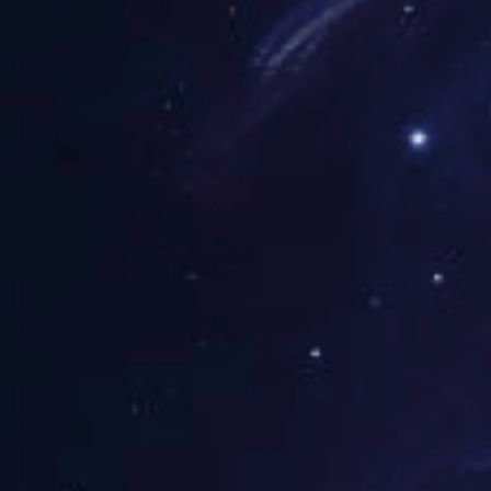
肾间质纤维化动物模型
查看详情 >
构建