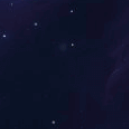
整体科研服务
查看详情 >
科研整体服务
查看详情 >