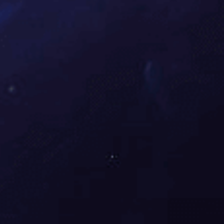
电话
在线交流
微信扫一扫