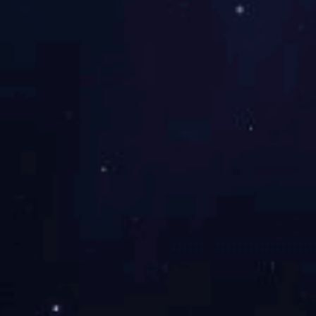
生物课题外包
查看详情 >