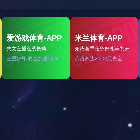
华体会体育-华
主要以生命科学研究为基础，专
建立了包含肿瘤生物学、病理学
分子生物学以及动物实